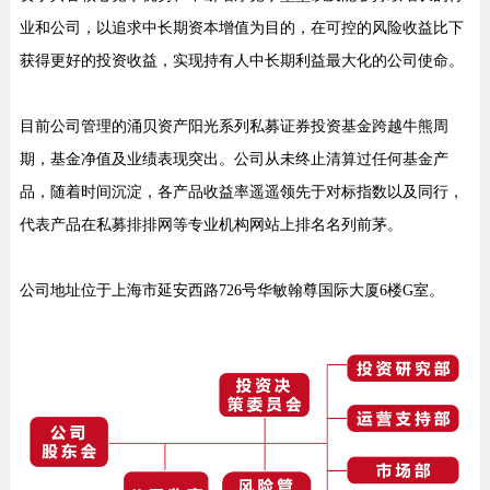
业和公司，以追求中长期资本增值为目的，在可控的风险收益比下
获得更好的投资收益，实现持有人中长期利益最大化的公司使命。
目前公司管理的涌贝资产阳光系列私募证券投资基金跨越牛熊周
期，基金净值及业绩表现突出。公司从未终止清算过任何基金产
品，随着时间沉淀，各产品收益率遥遥领先于对标指数以及同行，
代表产品在私募排排网等专业机构网站上排名名列前茅。
公司地址位于上海市延安西路726号华敏翰尊国际大厦6楼G室。