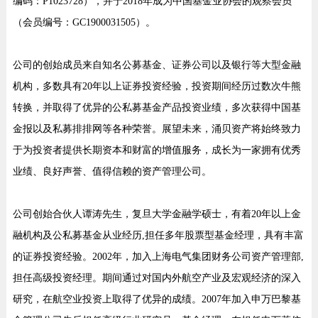
编码：P1023728），并于2018年成为中国基金业协会的观察会员
（会员编号：GC1900031505）。
公司的创始成员来自知名公募基金、证券公司以及银行等大型金融
机构，多数具有20年以上证券投资经验，投资期间经历过数次牛熊
转换，并取得了优异的公私募基金产品投资业绩，多次获得中国基
金报以及私募排排网等各种荣誉。展望未来，涌贝资产将始终致力
于为投资者提供长期资本和财富的增值服务，成长为一家拥有优秀
业绩、良好声誉、值得信赖的资产管理公司。
公司创始合伙人谭涛先生，复旦大学金融学硕士，有着20年以上金
融机构及公私募基金从业经历,担任多年股票型基金经理，具有丰富
的证券投资经验。2002年，加入上海电气集团财务公司资产管理部,
担任高级投资经理。期间通过对国内外航空产业及宏观经济的深入
研究，在航空业投资上取得了优异的成绩。2007年加入申万巴黎基