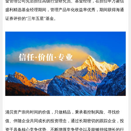
金管理公司先后担任高级行业研究员、基金经理，在担任申万菱信
盛利精选基金经理期间，管理产品年化收益率优秀，期间获得海通
证券评价的“三年五星”基金。
涌贝资产崇尚时间的价值，只做精品，秉承着控制风险、寻找价
值、伴随企业共同成长的投资理念，通过长期密切的跟踪企业，投
资于具备核心竞争优势、不断增厚竞争壁垒以及能够持续增长的行